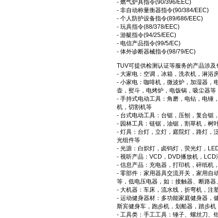
- 燃气炉具指令(90/396/EEC)
- 非自动称量衡器指令(90/384/EEC)
- 个人防护设备指令(89/686/EEC)
- 玩具指令(88/378/EEC)
- 游艇指令(94/25/EEC)
- 电信产品指令(99/5/EC)
- 体外诊断器械指令(98/79/EC)
TUV可提供检测认证等服务的产品涉及
- 大家电：空调，冰箱，洗衣机，淋浴
- 小家电：咖啡机，微波炉，加湿器
壶，熨斗，电烤炉，电饭锅，吸尘器等
- 手持式电动工具：角磨，电钻，电
机，切割机等
- 台式电动工具：台锯，压刨，复合锯
- 园林工具：链锯，油锯，割草机，
- 灯具：台灯，立灯，庭院灯，路灯，
光组件等
- 光源：白炽灯，卤钨灯，荧光灯，LE
- 视听产品：VCD，DVD播放机，LC
- 信息产品：充电器，打印机，碎纸机
- 零部件：家用器具交流开关，家用
等，低电压电器，如：接触器、断路器
- 大机器：车床，流水线，折弯机，注
- 运动健身器材：多功能家庭健身器
斯宾健身车，跑步机，划船器，踏步机
- 工具类：手工工具：锤子、螺丝刀