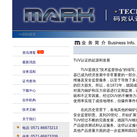
>>回到首页
资讯博客
TUV认证的起源和发展
最新消息
TUV是德文"技术监督协会"的缩写
业务流程
器已成为经济发展中非常重要的一部分
维修及安全监督服务，以至于导致了多
证书查询
的巨大损失。所以，在1872年，德国成
对蒸汽锅炉和压力容器进行定期监测，
下载中心
疵和不正常因素。经过DUV的不懈努
合作机构
使用率实现了成倍地增长，但爆炸事件
技术文献
在此历史背景下，各地其他的锅炉监
安全监督职责。直到20世纪，开始扩
关于我们
TUV经过不断的完善发展，德国TUV
产品提供测试和认证服务。这些认证服
0571-86873213
电话:
其他产品质量方面的进一步监测和跟踪
0571-86873209
传真: