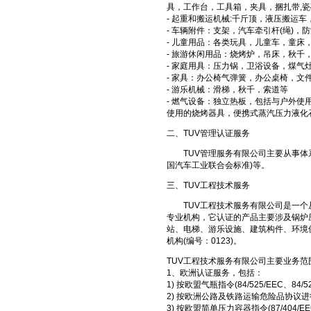
具，工作台，工具箱，夹具，捆扎带,
- 起重和搬运机械:千斤顶，液压搬运
- 车辆附件：支架，汽车牵引杆(绳)，
- 儿童用品：各类玩具，儿童车，童床
- 旅游休闲用品：烧烤炉，吊床，秋千
- 家庭用具：压力锅，卫浴设备，煤
- 家具：办公椅气弹簧，办公桌椅，文
- 游乐机械：滑梯，秋千，索道等
- 燃气设备：独立热板，包括与户外
使用的烧烤器具，便携式蒸汽压力液化
二、TUV管理认证服务
TUV管理服务有限公司主要从事体系认证，如
国汽车工业联合会标准)等。
三、TUV工程技术服务
TUV工程技术服务有限公司是一个
专业机构，它认证的产品主要涉及锅炉
站、电梯、游乐设施、建筑构件、环境
机构(编号：0123)。
TUV工程技术服务有限公司主要业务范
1、欧洲认证服务，包括：
1) 按欧盟气瓶指令(84/525/EEC、84
2) 按欧洲公路及铁路运输危险品协议进
3) 按欧盟简单压力容器指令(87/404