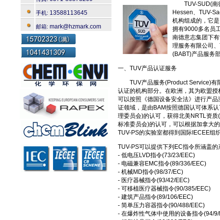
TUV-SUD(南
Hessen、TUV-S
13588113645
手机:
机构组成的，它是
mark@hzmark.com
邮箱:
拥有9000多名
南德意志集团下有
理服务有限公司、
(BABT)产品服
一、TUV产品认证服务
TUV产品服务(Product Servic
认证的机构部分。在欧洲，其为欧盟授权的
可以按照《德国设备安全法》进行产品
证领域，是由BAM按照德国认可体系认可
理委员会)的认可，获得北美NRTL资质(
标准委员会)的认可，可以根据加拿大
TUV-PS的实验室都得到国际IECEE
TUV-PS可以提供下列EC指令所涵盖
- 低电压LVD指令(73/23/EEC)
- 电磁兼容EMC指令(89/336/EEC)
- 机械MD指令(98/37/EC)
- 医疗器械指令(93/42/EEC)
- 可移植医疗器械指令(90/385/EEC)
- 建筑产品指令(89/106/EEC)
- 简单压力容器指令(90/488/EEC)
- 在爆炸性气体中使用的设备指令(94/9/