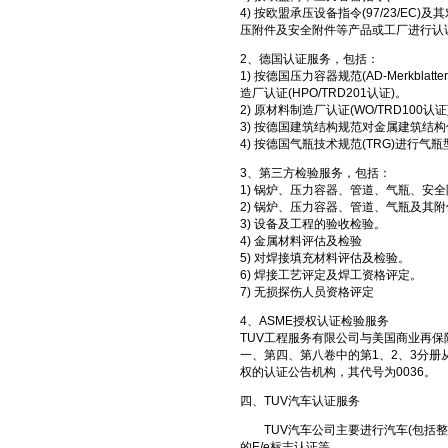
4) 按欧盟承压设备指令(97/23/E
压附件及安全附件等产品或工厂进行认
2、德国认证服务，包括：
1) 按德国压力容器规范(AD-Merkbl
造厂认证(HPO/TRD201认证)。
2) 原材料制造厂认证(WO/TRD100认证
3) 按德国建筑结构规范对金属建筑结
4) 按德国气瓶技术规范(TRG)进行气
3、第三方检验服务，包括：
1) 锅炉、压力容器、管道、气瓶、安
2) 锅炉、压力容器、管道、气瓶及其
3) 设备及工程的验收检验。
4) 金属材料评估及检验
5) 对焊接填充材料评估及检验。
6) 焊接工艺评定及焊工资格评定。
7) 无损探伤人员资格评定
4、ASME授权认证检验服务
TUV工程服务有限公司与美国商业再保险
一、第四、第八卷中的第1、2、3分册
权的认证公告机构，其代号为0036。
四、TUV汽车认证服务
TUV汽车公司主要进行汽车(包括整车
的E/e标志认证等。